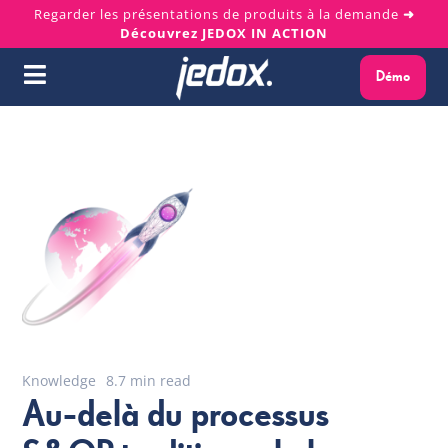
Skip
Regarder les présentations de produits à la demande
➜
Découvrez JEDOX IN ACTION
to
content
Démo
Toggle
Navigation
Pourquoi Jedox ?
Solutions
Plateforme
Services
Ressources
Knowledge
8.7 min read
Au-delà du processus
À propos