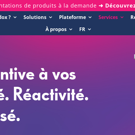
ntations de produits à la demande
➜ Découvre
dox ?
Solutions
Plateforme
Services
R
À propos
FR
ntive à vos
é. Réactivité.
sé.