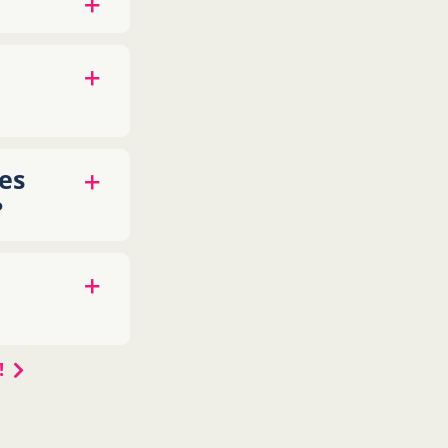
es
?
!