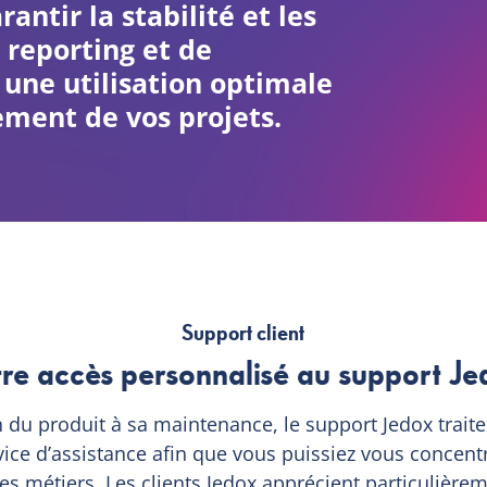
antir la stabilité et les
 reporting et de
i une utilisation optimale
ement de vos projets.
Support client
tre accès personnalisé au support Je
on du produit à sa maintenance, le support Jedox tra
vice d’assistance afin que vous puissiez vous concent
s métiers. Les clients Jedox apprécient particulièrem