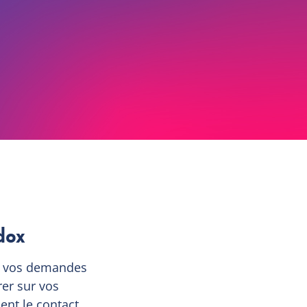
dox
ite vos demandes
rer sur vos
ent le contact