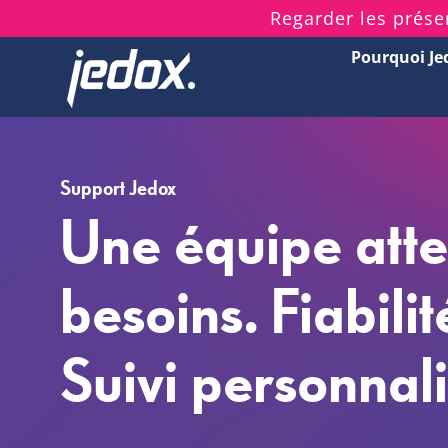
Skip
Regarder les prése
to
Pourquoi Je
content
Support Jedox
Une équipe atte
besoins. Fiabilit
Suivi personnali