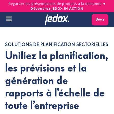
Skip
Regarder les présentations de produits à la demande
➜
Découvrez JEDOX IN ACTION
to
content
Démo
Toggle
Navigation
Pourquoi Jedox ?
SOLUTIONS DE PLANIFICATION SECTORIELLES
Solutions
Unifiez la planification,
les prévisions et la
Plateforme
génération de
Services
rapports à l’échelle de
Ressources
toute l’entreprise
À propos