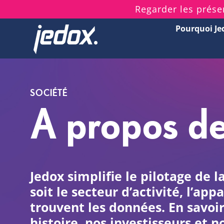
Skip
Regarder les prése
to
Pourquoi Je
content
SOCIÉTÉ
A propos d
Jedox simplifie le pilotage de 
soit le secteur d’activité, l’app
trouvent les données. En savoir
histoire, nos investisseurs et n