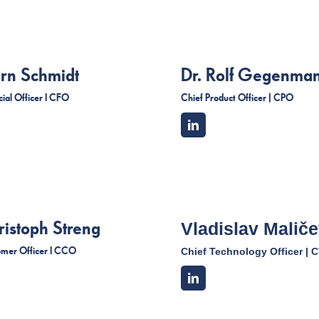
örn Schmidt
Dr. Rolf Gegenman
cial Officer I CFO
Chief Product Officer | CPO
ristoph Streng
Vladislav Maliče
omer Officer I CCO
Chief Technology Officer | 