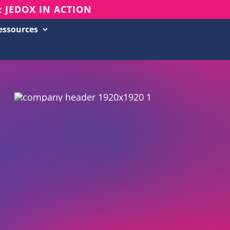
z JEDOX IN ACTION
essources
Succès clients
Evénements & Webinars
Blog
Base de connaissances
Newsletter