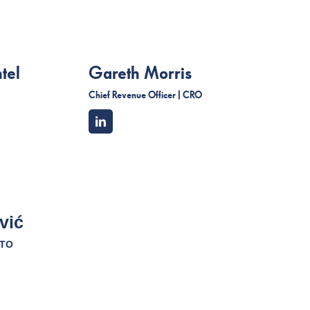
tel
Gareth Morris
Chief Revenue Officer | CRO
vić
CTO