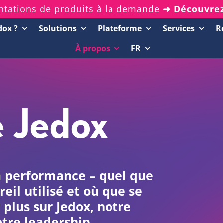
ntations de produits à la demande
➜ Découvre
dox ?
Solutions
Plateforme
Services
R
À propos
FR
Ressources
Démos de 20 minutes
Rapports d’analystes
e Jedox
Livres blancs et eBooks
Webinars enregistrés
la performance – quel que
areil utilisé et où que se
 plus sur Jedox, notre
otre leadership.