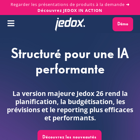
Skip
Regarder les présentations de produits à la demande
➜
Découvrez JEDOX IN ACTION
to
content
Démo
Toggle
Navigation
Pourquoi Jedox ?
Structuré pour une IA
Solutions
performante
Plateforme
La version majeure Jedox 26 rend la
Services
planification, la budgétisation, les
prévisions et le reporting plus efficaces
et performants.
Ressources
Découvrez les nouveautés
À propos