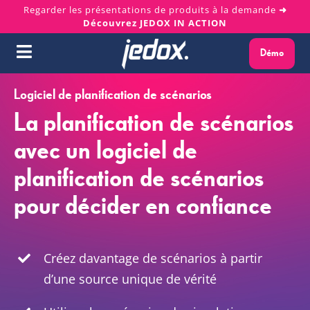
Skip
Regarder les présentations de produits à la demande
➜
Découvrez JEDOX IN ACTION
to
content
Démo
Toggle
Navigation
Logiciel de planification de scénarios
Pourquoi Jedox ?
La planification de scénarios
Solutions
avec un logiciel de
planification de scénarios
Plateforme
pour décider en confiance
Services
Créez davantage de scénarios à partir
Ressources
d’une source unique de vérité
À propos