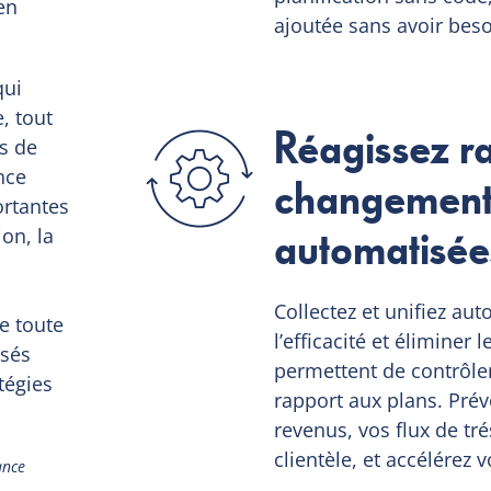
en
ajoutée sans avoir bes
qui
, tout
Réagissez r
s de
nce
changements
ortantes
automatisée
ion, la
i
Collectez et unifiez a
e toute
l’efficacité et éliminer
isés
permettent de contrôl
tégies
rapport aux plans. Pré
revenus, vos flux de tré
clientèle, et accélérez 
ance