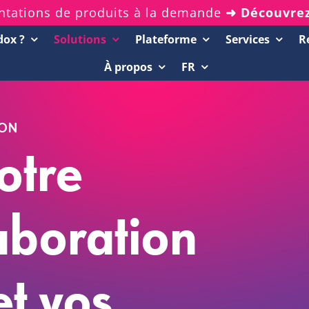
ntations de produits à la demande
➜ Découvre
dox ?
Solutions
Plateforme
Services
R
À propos
FR
Ressources
Démos de 20 minutes
ION
Rapports d’analystes
otre
Livres blancs et eBooks
Webinars enregistrés
laboration
et vos