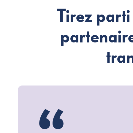
Tirez parti
partenair
tra