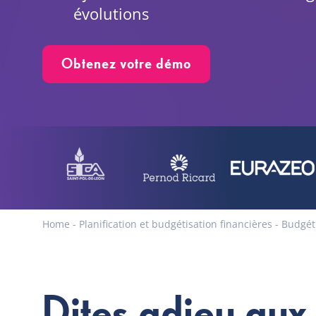
évolutions
Obtenez votre démo
Home
-
Planification et budgétisation financières
-
Budgéti
Dites adieu aux