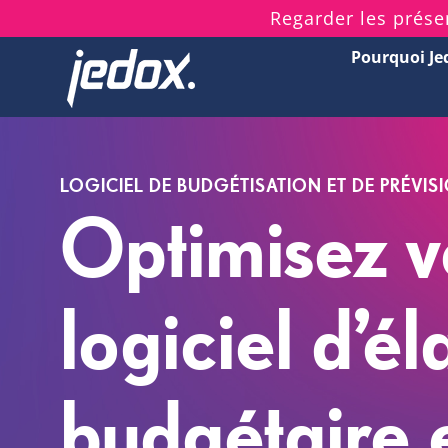
Skip
Regarder les prése
to
Pourquoi Je
content
LOGICIEL DE BUDGÉTISATION ET DE PRÉVIS
Optimisez v
logiciel d’é
budgétaire 