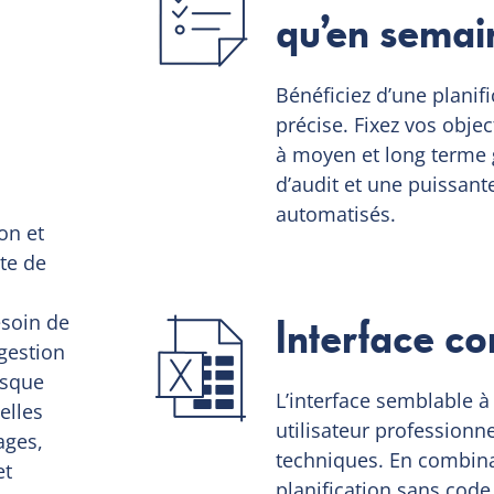
qu’en semai
Bénéficiez d’une planifi
précise. Fixez vos objec
à moyen et long terme g
d’audit et une puissan
automatisés.
on et
te de
Interface co
esoin de
 gestion
rsque
L’interface semblable à
elles
utilisateur professionn
ages,
techniques. En combina
et
planification sans code