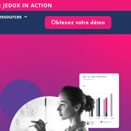
z JEDOX IN ACTION
essources
Obtenez votre démo
Succès clients
Evénements & Webinars
Blog
Base de connaissances
Newsletter