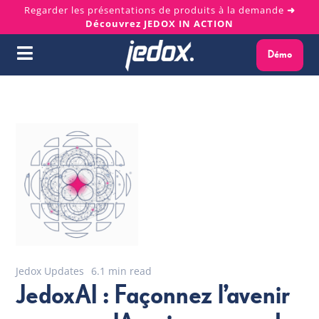
Skip
Regarder les présentations de produits à la demande
➜
Découvrez JEDOX IN ACTION
to
content
Démo
Toggle
Navigation
Pourquoi Jedox ?
Solutions
Plateforme
Services
Ressources
Jedox Updates
6.1 min read
JedoxAI : Façonnez l’avenir
À propos