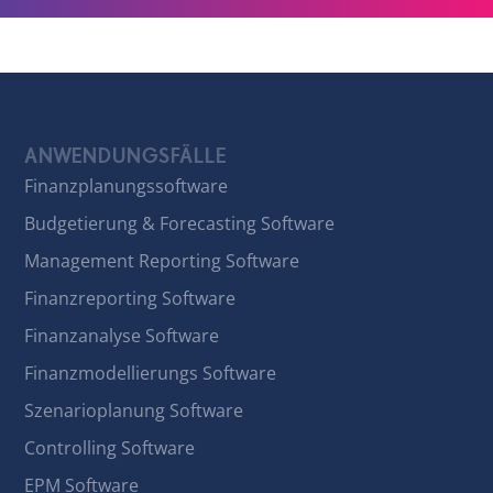
ANWENDUNGSFÄLLE
Finanzplanungssoftware
Budgetierung & Forecasting Software
Management Reporting Software
Finanzreporting Software
Finanzanalyse Software
Finanzmodellierungs Software
Szenarioplanung Software
Controlling Software
EPM Software