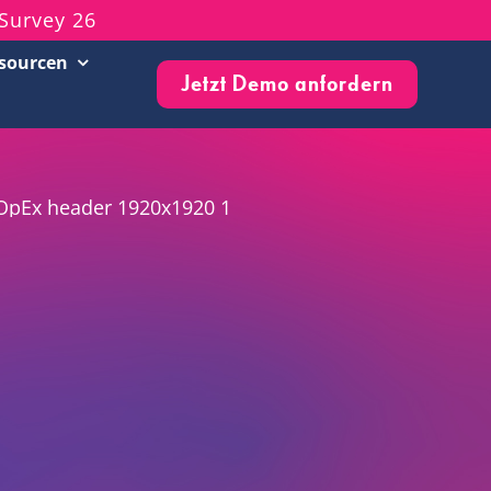
Survey 26
sourcen
Jetzt Demo anfordern
Customer Success Stories
Live-Events & Webinare
Blog
Knowledge Base
Newsletter