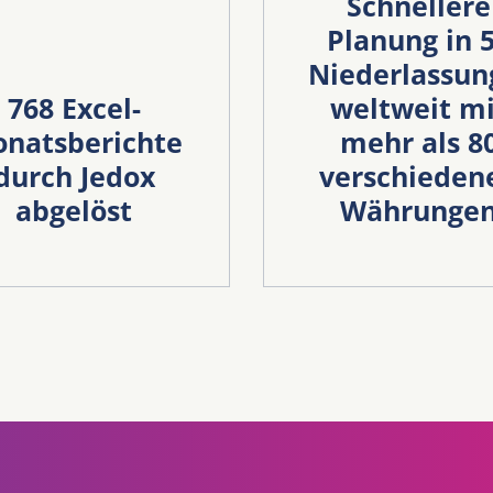
Schnellere
Planung in 
Niederlassun
768 Excel-
weltweit mi
natsberichte
mehr als 8
durch Jedox
verschieden
abgelöst
Währunge