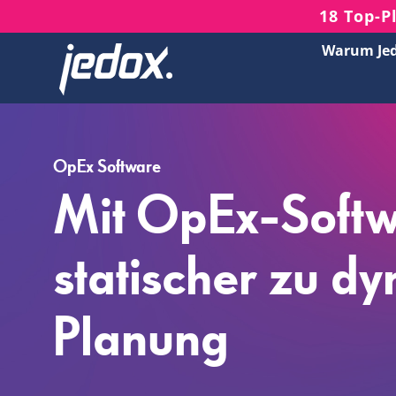
Skip
18 Top-P
to
Warum Je
content
OpEx Software
Mit OpEx-Softw
statischer zu d
Planung