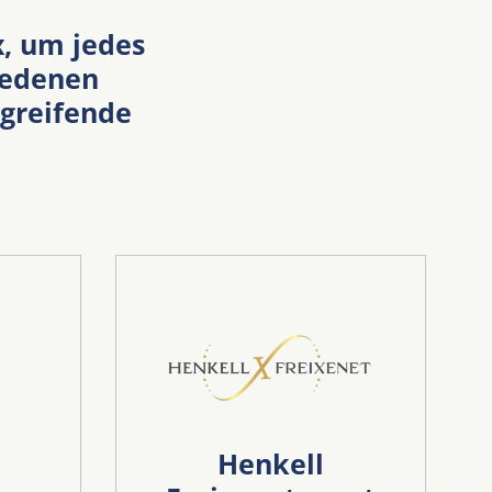
, um jedes
iedenen
rgreifende
Henkell