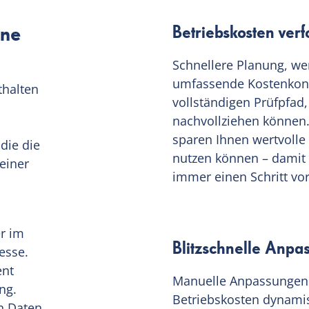
ine
Betriebskosten verf
Schnellere Planung, we
umfassende Kostenkontr
thalten
vollständigen Prüfpfad,
nachvollziehen können.
sparen Ihnen wertvolle 
die die
nutzen können – damit
einer
immer einen Schritt vo
er im
Blitzschnelle Anpa
esse.
ent
Manuelle Anpassungen w
ng.
Betriebskosten dynamis
en Daten