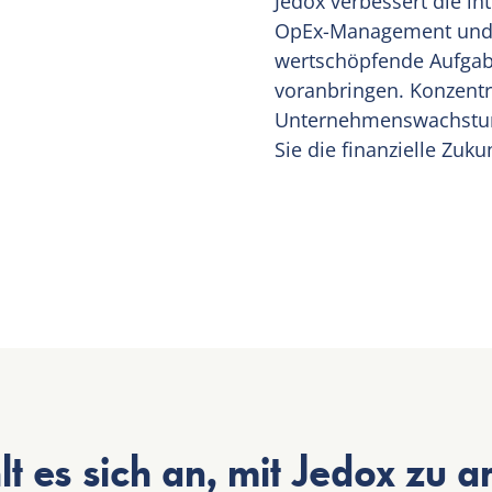
Jedox verbessert die i
OpEx-Management und I
wertschöpfende Aufgab
voranbringen. Konzentri
Unternehmenswachstum,
Sie die finanzielle Zuk
lt es sich an, mit Jedox zu a