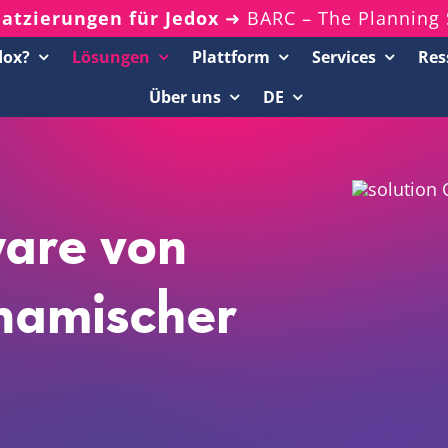
latzierungen für Jedox
➜ BARC – The Planning 
dox?
Lösungen
Plattform
Services
Res
Über uns
DE
Ressourcenportal
20-Minuten-Demos
Analyst Reports
are von
Whitepaper & eBooks
ynamischer
On-Demand-Webinare
Podcasts