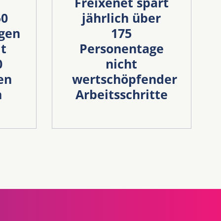
Freixenet spart
50
jährlich über
gen
175
t
Personentage
0
nicht
en
wertschöpfender
n
Arbeitsschritte