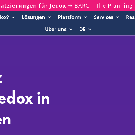
latzierungen für Jedox
➜ BARC – The Planning 
dox?
Lösungen
Plattform
Services
Res
Über uns
DE
Ressourcenportal
20-Minuten-Demos
Analyst Reports
z
Whitepaper & eBooks
On-Demand-Webinare
edox in
Podcasts
en