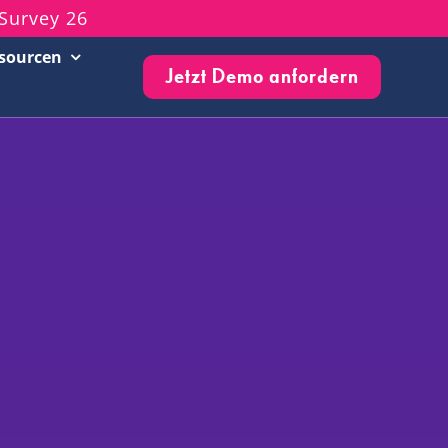
Survey 26
sourcen
Jetzt Demo anfordern
Customer Success Stories
Live-Events & Webinare
Blog
Knowledge Base
Newsletter