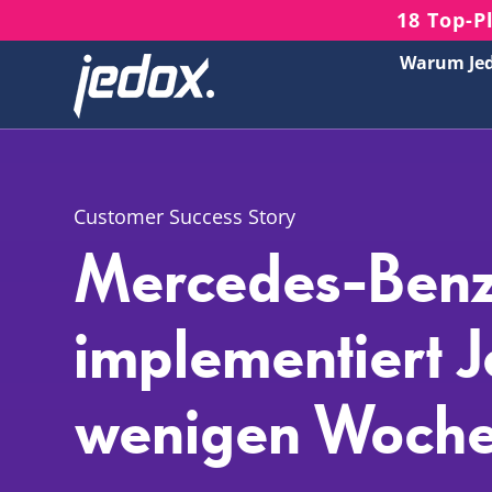
Skip
18 Top-P
to
Warum Je
content
Customer Success Story
Mercedes-Ben
implementiert J
wenigen Woch