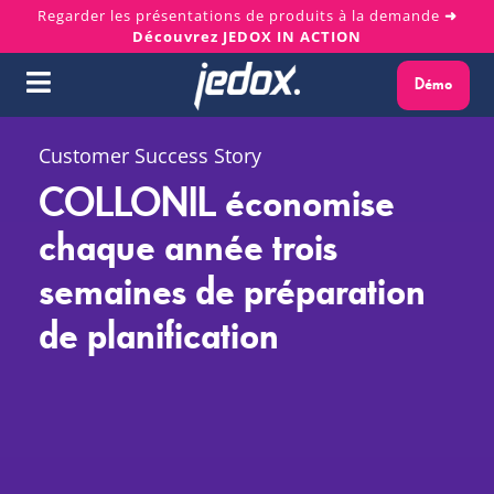
Skip
Regarder les présentations de produits à la demande
➜
Découvrez JEDOX IN ACTION
to
content
Démo
Toggle
Navigation
Pourquoi Jedox ?
Customer Success Story
COLLONIL économise
Solutions
chaque année trois
semaines de préparation
Plateforme
de planification
Services
Ressources
À propos