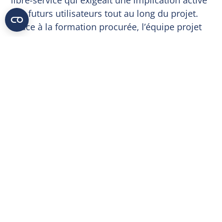
libre-service qui exigeait une implication active
des futurs utilisateurs tout au long du projet.
Grâce à la formation procurée, l’équipe projet
de l’entreprise a rapidement appris à utiliser le
logiciel de manière intelligente. Guidée par les
conseils d’expert de bdg, elle s’est occupée de
développer des modèles de planification et
d’élaboration de rapports. Pour simplifier
encore davantage la planification à tous les
niveaux de l’entreprise, bdg a créé une option
permettant d’intégrer les valeurs saisies dans
les fichiers Excel au processus de planification
des acquisitions dans Jedox en saisissant les
chiffres prévus de manière classique.
Avant le début du processus de planification,
bdg a intégré un flux de travail détaillé