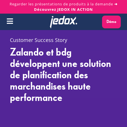
Skip
Regarder les présentations de produits à la demande
➜
Découvrez JEDOX IN ACTION
to
content
Démo
Toggle
Navigation
Pourquoi Jedox ?
Customer Success Story
Zalando et bdg
Solutions
développent une solution
de planification des
Plateforme
marchandises haute
Services
performance
Ressources
À propos