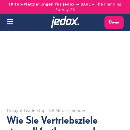
Skip
18 Top-Platzierungen für Jedox
➜ BARC – The Planning
Survey 26
to
content
Demo
Toggle
Navigation
Warum Jedox?
Lösungen
Plattform
Services
Ressourcen
Thought Leadership
5.5 Min. Lesedauer
Wie Sie Vertriebsziele
Über uns