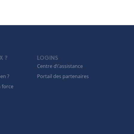
X ?
LOGINS
Centre d\’assistance
en ?
Portail des partenaires
a force