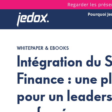
Skip
Regarder les prése
to
Pourquoi Je
content
WHITEPAPER & EBOOKS
Intégration du 
Finance : une p
pour un leaders