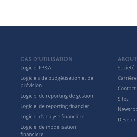
CAS D’UTILISATION
ABOUT
Logiciel FP&A
Société
Logiciels de budgétisation et de
Carrière
prévision
Contact
Logiciel de reporting de gestion
Sites
Logiciel de reporting financier
Newsro
Logiciel d’analyse financière
Devenir
Logiciel de modélisation
financière