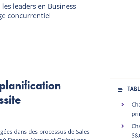
 les leaders en Business
ge concurrentiel
lanification
TABL
ssite
Cha
pri
Cha
égées dans des processus de Sales
S&
où Finance, Ventes et Opérations