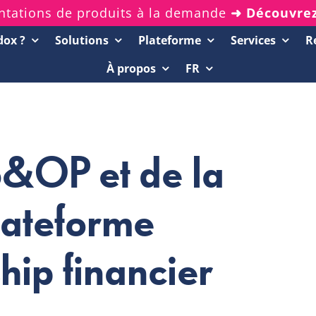
ntations de produits à la demande
➜ Découvre
dox ?
Solutions
Plateforme
Services
R
À propos
FR
Ressources
Démos de 20 minutes
Rapports d’analystes
S&OP et de la
Livres blancs et eBooks
lateforme
Webinars enregistrés
hip financier