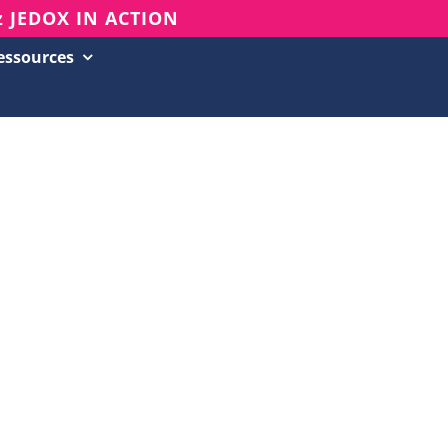
z JEDOX IN ACTION
essources
Succès clients
Evénements & Webinars
Blog
Base de connaissances
Newsletter