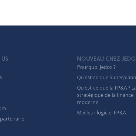
 US
NOUVEAU CHEZ JEDO
Pourquoi Jedox ?
s
Qu’est-ce que Superplänn
Qu’est-ce que la FP&A ? L
stratégique de la finance
moderne
om
Meilleur logiciel FP&A
 partenaire