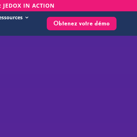
z JEDOX IN ACTION
essources
Obtenez votre démo
Succès clients
Evénements & Webinars
Blog
Base de connaissances
Newsletter