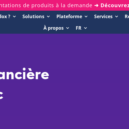
ntations de produits à la demande
➜ Découvre
dox ?
Solutions
Plateforme
Services
R
À propos
FR
Ressources
Démos de 20 minutes
Rapports d’analystes
nancière
Livres blancs et eBooks
Webinars enregistrés
c