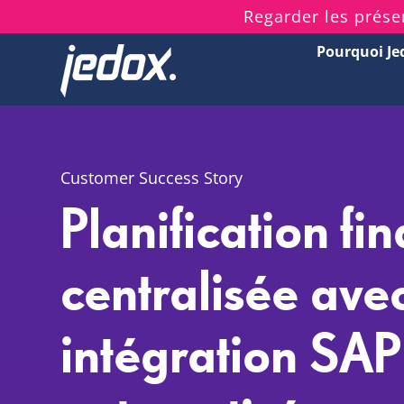
Skip
Regarder les prése
to
Pourquoi Je
content
Customer Success Story
Planification fi
centralisée ave
intégration SAP