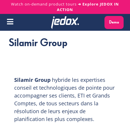
Skip
Watch on-demand product tours
➜ Explore JEDOX IN
ACTION
to
content
Demo
Toggle
Navigation
Silamir Group
Why Jedox?
Solutions
Platform
Silamir Group
hybride les expertises
conseil et technologiques de pointe pour
Services
accompagner ses clients, ETI et Grands
Comptes, de tous secteurs dans la
Resources
résolution de leurs enjeux de
planification les plus complexes.
About us