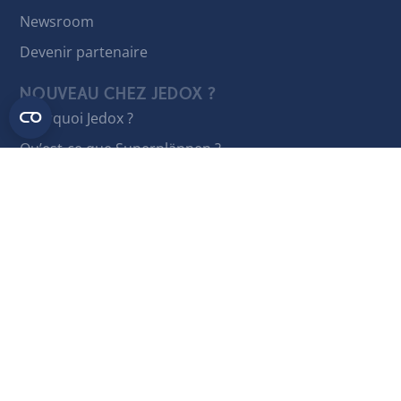
Newsroom
Devenir partenaire
NOUVEAU CHEZ JEDOX ?
Pourquoi Jedox ?
Qu’est-ce que Superplännen ?
Qu’est-ce que la FP&A ? La force stratégique de la
finance moderne
Meilleur logiciel FP&A
LOGINS
Centre d\’assistance
Portail des partenaires