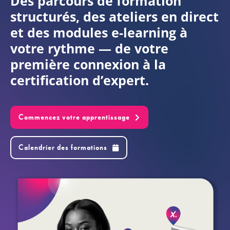
Des parcours de formation
structurés, des ateliers en direct
FR
et des modules e-learning à
votre rythme — de votre
première connexion à la
certification d’expert.
Commencez votre apprentissage
Calendrier des formations