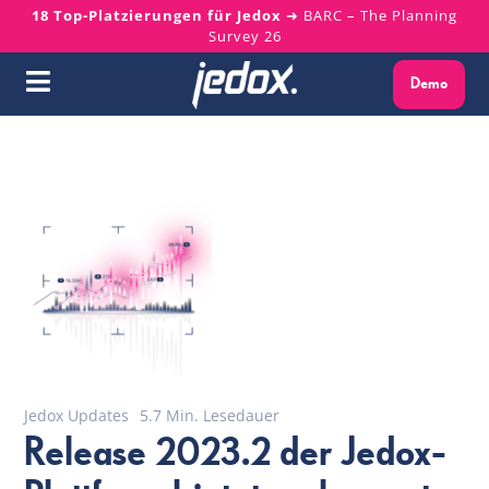
Skip
18 Top-Platzierungen für Jedox
➜ BARC – The Planning
Survey 26
to
content
Demo
Toggle
Navigation
Warum Jedox?
Lösungen
Plattform
Services
Ressourcen
Jedox Updates
5.7 Min. Lesedauer
Release 2023.2 der Jedox-
Über uns