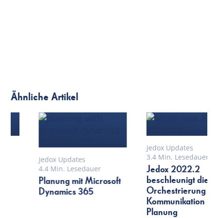
Ähnliche Artikel
Jedox Updates
Jedox Updates
3.4 Min. Lesedauer
4.3 Min. Lesedauer
Jedox 2022.2
Release 2022.3 der
beschleunigt die
Jedox-Plattform bietet
Orchestrierung und
neue
Kommunikation in der
Visualisierungsmöglichkei
Planung
und Planungshilfen