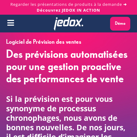
Skip
Regarder les présentations de produits à la demande
➜
Découvrez JEDOX IN ACTION
to
content
Démo
Toggle
Navigation
Logiciel de Prévision des ventes
Pourquoi Jedox ?
Des prévisions automatisées
Solutions
pour une gestion proactive
des performances de vente
Plateforme
Si la prévision est pour vous
Services
synonyme de processus
Ressources
chronophages, nous avons de
bonnes nouvelles. De nos jours,
À propos
il est difficile d’imaginer les