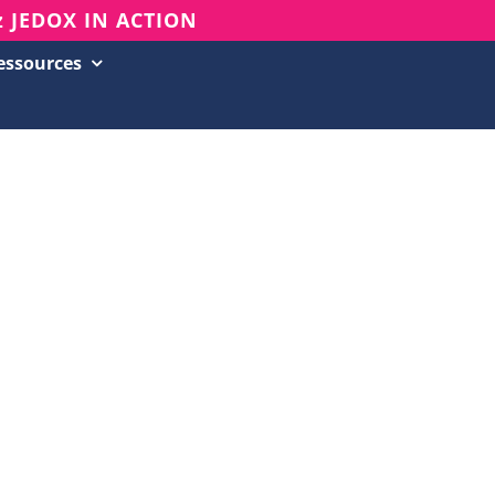
z JEDOX IN ACTION
essources
Succès clients
Evénements & Webinars
Blog
Base de connaissances
Newsletter