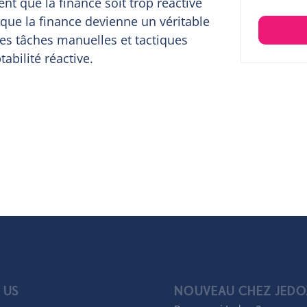
nt que la finance soit trop réactive
t que la finance devienne un véritable
 les tâches manuelles et tactiques
bilité réactive.
 US
NOUVEAU CHEZ JEDO