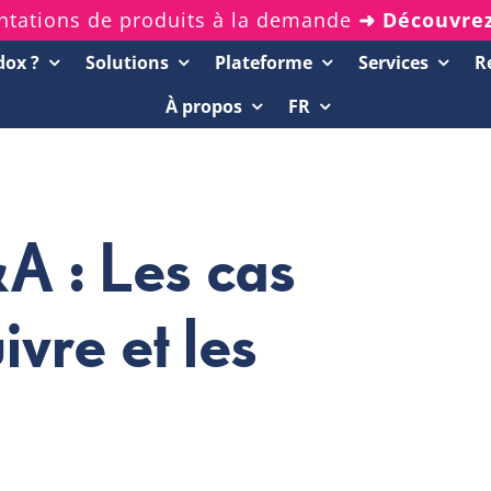
ntations de produits à la demande
➜ Découvre
dox ?
Solutions
Plateforme
Services
R
À propos
FR
Ressources
Démos de 20 minutes
Rapports d’analystes
&A : Les cas
Livres blancs et eBooks
uivre et les
Webinars enregistrés