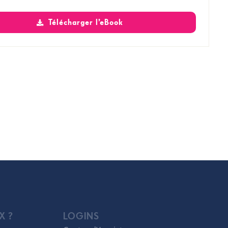
Télécharger l’eBook
X ?
LOGINS