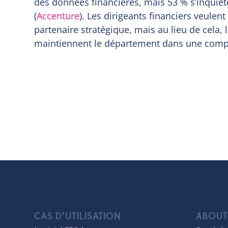
des données financières, mais 53 % s’inquiète
(
Accenture
). Les dirigeants financiers veulen
partenaire stratégique, mais au lieu de cela,
maintiennent le département dans une compta
CAS D’UTILISATION
ABOUT