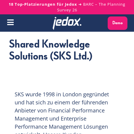
Skip
18 Top-Platzierungen für Jedox
➜ BARC – The Planning
Survey 26
to
content
Demo
Toggle
Navigation
Shared Knowledge
Warum Jedox?
Solutions (SKS Ltd.)
Lösungen
Plattform
SKS wurde 1998 in London gegründet
Services
und hat sich zu einem der führenden
Anbieter von Financial Performance
Ressourcen
Management und Enterprise
Performance Management Lösungen
Über uns