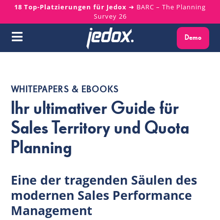
Skip
18 Top-Platzierungen für Jedox
➜ BARC – The Planning
Survey 26
to
content
Demo
Toggle
Navigation
Warum Jedox?
WHITEPAPERS & EBOOKS
Lösungen
Ihr ultimativer Guide für
Sales Territory und Quota
Plattform
Planning
Services
Eine der tragenden Säulen des
Ressourcen
modernen Sales Performance
Management
Über uns