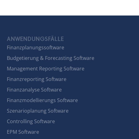
ANWENDUNGSFÄLLE
Finanzplanungssoftware
Budgetierung & Forecasting Software
Management Reporting Software
Finanzreporting Software
Finanzanalyse Software
Finanzmodellierungs Software
Szenarioplanung Software
Controlling Software
EPM Software