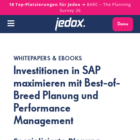
Skip
18 Top-Platzierungen für Jedox
➜ BARC – The Planning
Survey 26
to
content
Demo
Toggle
Navigation
Warum Jedox?
WHITEPAPERS & EBOOKS
Lösungen
Investitionen in SAP
maximieren mit Best-of-
Plattform
Breed Planung und
Services
Performance
Management
Ressourcen
Über uns