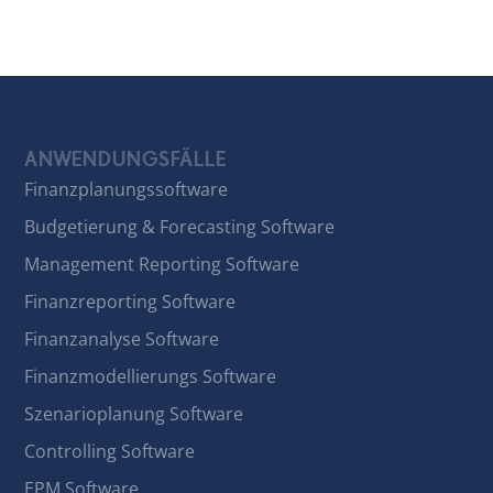
ANWENDUNGSFÄLLE
Finanzplanungssoftware
Budgetierung & Forecasting Software
Management Reporting Software
Finanzreporting Software
Finanzanalyse Software
Finanzmodellierungs Software
Szenarioplanung Software
Controlling Software
EPM Software