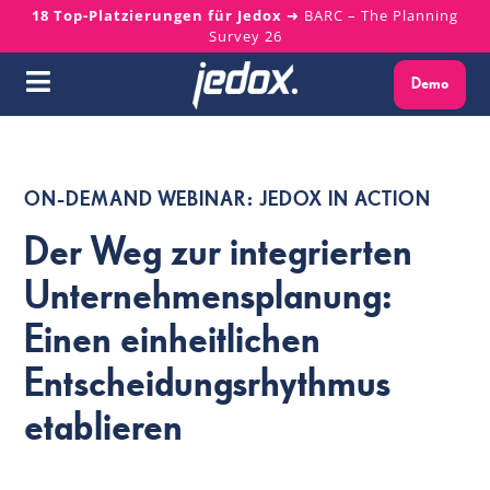
Skip
18 Top-Platzierungen für Jedox
➜ BARC – The Planning
Survey 26
to
content
Demo
Toggle
Navigation
Warum Jedox?
ON-DEMAND WEBINAR: JEDOX IN ACTION
Lösungen
Der Weg zur integrierten
Plattform
Unternehmensplanung:
Einen einheitlichen
Services
Entscheidungsrhythmus
etablieren
Ressourcen
Über uns