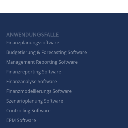
ANWENDUNGSFÄLLE
Finanzplanungssoftware
Budgetierung & Forecasting Software
Management Reporting Software
Finanzreporting Software
Finanzanalyse Software
Finanzmodellierungs Software
Szenarioplanung Software
Controlling Software
EPM Software