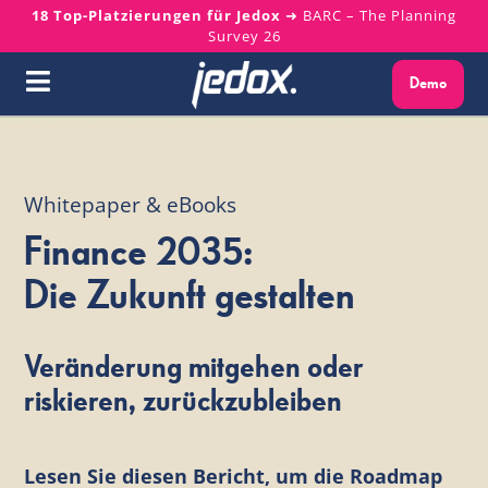
Skip
18 Top-Platzierungen für Jedox
➜ BARC – The Planning
Survey 26
to
content
Demo
Toggle
Navigation
Warum Jedox?
Whitepaper & eBooks
Lösungen
Finance 2035:
Plattform
Die Zukunft gestalten
Services
Veränderung mitgehen oder
riskieren, zurückzubleiben
Ressourcen
Lesen Sie diesen Bericht, um die Roadmap
Über uns