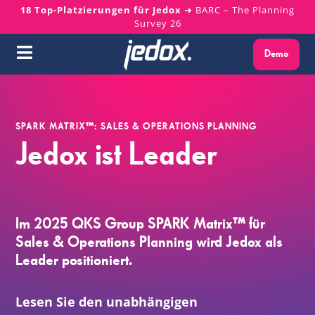
Skip
18 Top-Platzierungen für Jedox
➜ BARC – The Planning
Survey 26
to
content
Demo
Toggle
Navigation
Warum Jedox?
SPARK MATRIX™: SALES & OPERATIONS PLANNING
Lösungen
Jedox ist Leader
Plattform
Im 2025 QKS Group SPARK Matrix™ für
Services
Sales & Operations Planning wird Jedox als
Leader positioniert.
Ressourcen
Lesen Sie den unabhängigen
Über uns