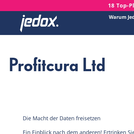
Skip
18 Top-P
to
Warum Je
content
Profitcura Ltd
Die Macht der Daten freisetzen
Ein Einblick nach dem anderen! Ertrinken Si