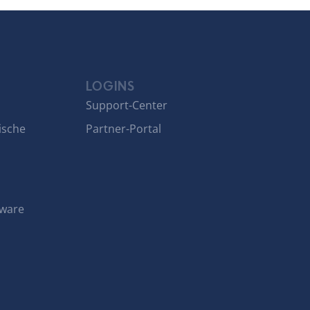
LOGINS
Support-Center
ische
Partner-Portal
tware