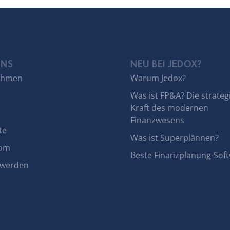
UNS
NEU BEI JEDOX?
ehmen
Warum Jedox?
Was ist FP&A? Die strateg
Kraft des modernen
Finanzwesens
te
Was ist Superplännen?
om
Beste Finanzplanung-Sof
 werden