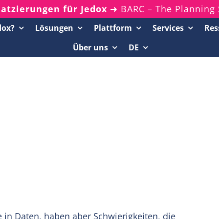
latzierungen für Jedox
➜ BARC – The Planning 
dox?
Lösungen
Plattform
Services
Res
Über uns
DE
Ressourcenportal
20-Minuten-Demos
Analyst Reports
Whitepaper & eBooks
On-Demand-Webinare
Podcasts
e in Daten, haben aber Schwierigkeiten, die