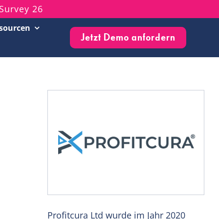
Survey 26
sourcen
Jetzt Demo anfordern
Customer Success Stories
Live-Events & Webinare
Blog
Knowledge Base
Newsletter
Profitcura Ltd wurde im Jahr 2020