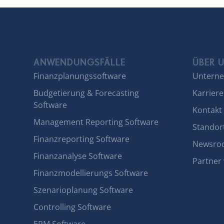
ANWENDUNGSFÄLLE
ÜBER 
Finanzplanungssoftware
Untern
Budgetierung & Forecasting
Karriere
Software
Kontakt
Management Reporting Software
Standor
Finanzreporting Software
Newsro
Finanzanalyse Software
Partner
Finanzmodellierungs Software
Szenarioplanung Software
Controlling Software