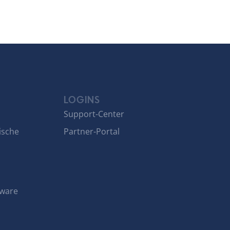
LOGINS
Support-Center
ische
Partner-Portal
tware