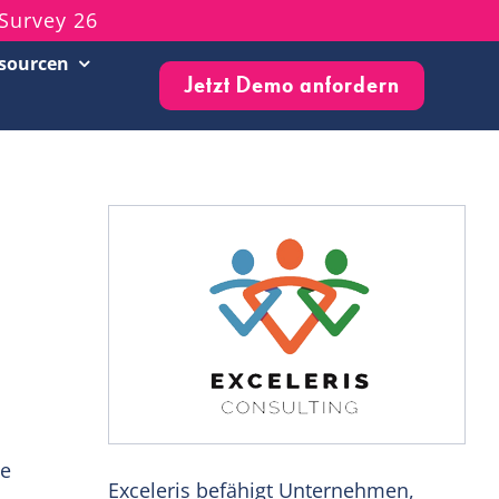
Survey 26
sourcen
Jetzt Demo anfordern
Customer Success Stories
Live-Events & Webinare
Blog
Knowledge Base
Newsletter
ie
Exceleris befähigt Unternehmen,