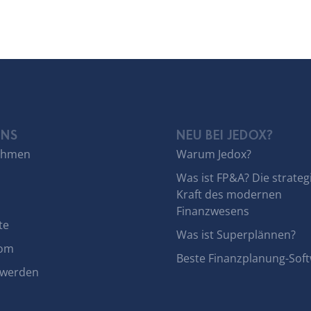
UNS
NEU BEI JEDOX?
ehmen
Warum Jedox?
Was ist FP&A? Die strateg
Kraft des modernen
Finanzwesens
te
Was ist Superplännen?
om
Beste Finanzplanung-Sof
 werden