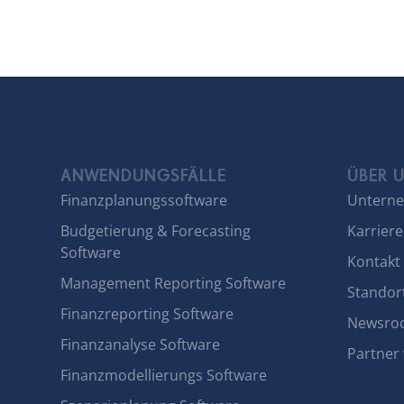
ANWENDUNGSFÄLLE
ÜBER 
Finanzplanungssoftware
Untern
Budgetierung & Forecasting
Karriere
Software
Kontakt
Management Reporting Software
Standor
Finanzreporting Software
Newsro
Finanzanalyse Software
Partner
Finanzmodellierungs Software