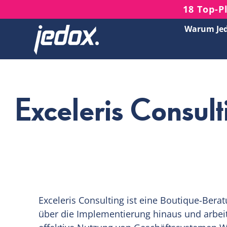
Skip
18 Top-P
to
Warum Je
content
Exceleris Consult
Exceleris Consulting ist eine Boutique-Berat
über die Implementierung hinaus und arbe