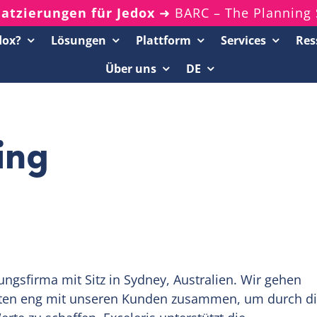
latzierungen für Jedox
➜ BARC – The Planning 
dox?
Lösungen
Plattform
Services
Res
Über uns
DE
Ressourcenportal
20-Minuten-Demos
ing
Analyst Reports
Whitepaper & eBooks
On-Demand-Webinare
Podcasts
ungsfirma mit Sitz in Sydney, Australien. Wir gehen
iten eng mit unseren Kunden zusammen, um durch d