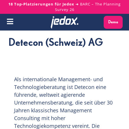
Skip
18 Top-Platzierungen für Jedox
➜ BARC – The Planning
Survey 26
to
content
Demo
Toggle
Navigation
Detecon (Schweiz) AG
Warum Jedox?
Lösungen
Plattform
Als internationale Management- und
Technologieberatung ist Detecon eine
Services
führende, weltweit agierende
Unternehmensberatung, die seit über 30
Ressourcen
Jahren klassisches Management
Consulting mit hoher
Technologiekompetenz vereint. Die
Über uns