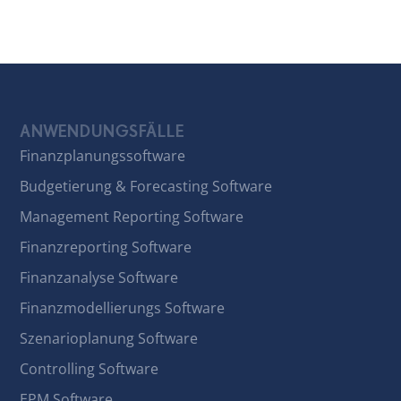
ANWENDUNGSFÄLLE
Finanzplanungssoftware
Budgetierung & Forecasting Software
Management Reporting Software
Finanzreporting Software
Finanzanalyse Software
Finanzmodellierungs Software
Szenarioplanung Software
Controlling Software
EPM Software