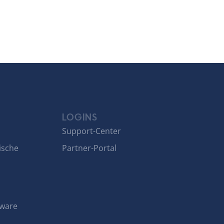
LOGINS
Support-Center
ische
Partner-Portal
tware