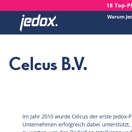
Skip
18 Top-P
to
Warum Je
content
Celcus B.V.
Im Jahr 2010 wurde Celcus der erste Jedox-P
Unternehmen erfolgreich dabei unterstützt,