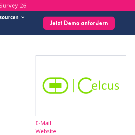
Survey 26
sourcen
Jetzt Demo anfordern
Customer Success Stories
Live-Events & Webinare
Blog
Knowledge Base
Newsletter
E-Mail
Website