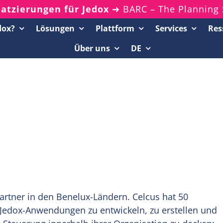
latzierungen für Jedox
➜ BARC – The Planning 
dox?
Lösungen
Plattform
Services
Res
Über uns
DE
Ressourcenportal
20-Minuten-Demos
Analyst Reports
Whitepaper & eBooks
On-Demand-Webinare
Podcasts
artner in den Benelux-Ländern. Celcus hat 50
 Jedox-Anwendungen zu entwickeln, zu erstellen und