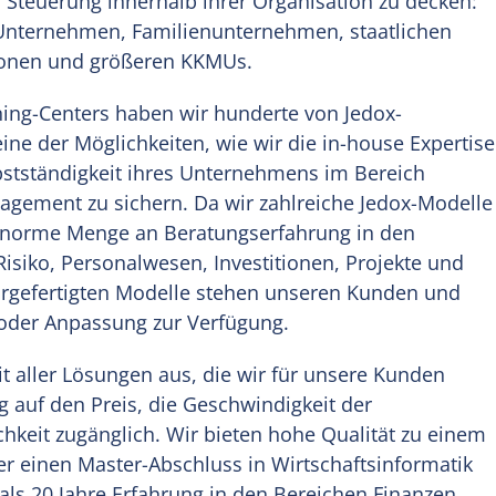
 Steuerung innerhalb ihrer Organisation zu decken:
Unternehmen, Familienunternehmen, staatlichen
ionen und größeren KKMUs.
aining-Centers haben wir hunderte von Jedox-
ine der Möglichkeiten, wie wir die in-house Expertise
stständigkeit ihres Unternehmens im Bereich
agement zu sichern. Da wir zahlreiche Jedox-Modelle
 enorme Menge an Beratungserfahrung in den
Risiko, Personalwesen, Investitionen, Projekte und
rgefertigten Modelle stehen unseren Kunden und
/oder Anpassung zur Verfügung.
it aller Lösungen aus, die wir für unsere Kunden
g auf den Preis, die Geschwindigkeit der
keit zugänglich. Wir bieten hohe Qualität zu einem
ber einen Master-Abschluss in Wirtschaftsinformatik
als 20 Jahre Erfahrung in den Bereichen Finanzen,