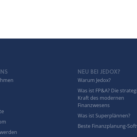
UNS
NEU BEI JEDOX?
ehmen
Warum Jedox?
Was ist FP&A? Die strateg
Kraft des modernen
Finanzwesens
te
Was ist Superplännen?
om
Beste Finanzplanung-Sof
 werden