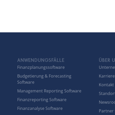
ANWENDUNGSFÄLLE
ÜBER 
Finanzplanungssoftware
Untern
Budgetierung & Forecasting
Karriere
Software
Kontakt
Management Reporting Software
Standor
Finanzreporting Software
Newsro
Finanzanalyse Software
Partner